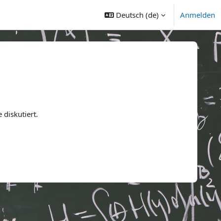
Deutsch ‎(de)‎
Anmelden
diskutiert.